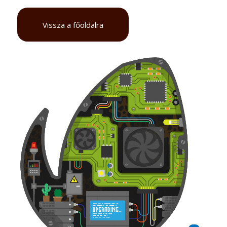
Vissza a főoldalra