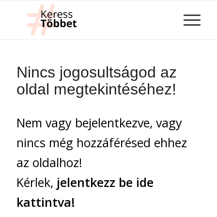
Nincs jogosultságod az
oldal megtekintéséhez!
Nem vagy bejelentkezve, vagy
nincs még hozzáférésed ehhez
az oldalhoz!
Kérlek,
jelentkezz be ide
kattintva!