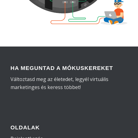
HA MEGUNTAD A MÓKUSKEREKET
Változtasd meg az életedet, legyél virtuális
marketinges és keress többet!
OLDALAK