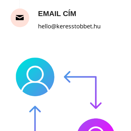
EMAIL CÍM
hello@keresstobbet.hu